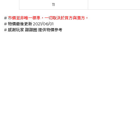
11
#
市價並非唯一標準，一切取決於買方與賣方。
# 物價最後更新 2021/06/01
# 感謝玩家 甜甜圈 提供物價參考