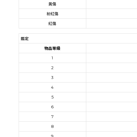
黃傷
粉紅傷
紅傷
鑑定
物品等級
1
2
3
4
5
6
7
8
9