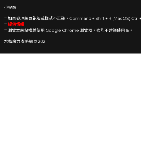
小提醒
# 如果發現網頁跑版或樣式不正確，Command + Shift + R (MacOS) Ctrl
#
提供情報
# 瀏覽本網站推薦使用 Google Chrome 瀏覽器，強烈不建議使用 IE。
水藍魔力攻略網 © 2021