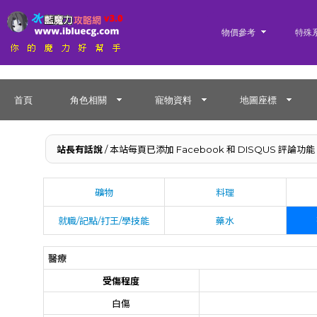
物價參考
特殊
首頁
角色相關
寵物資料
地圖座標
站長有話說
/ 本站每頁已添加 Facebook 和 DISQUS 
礦物
料理
就職/記點/打王/學技能
藥水
醫療
受傷程度
白傷