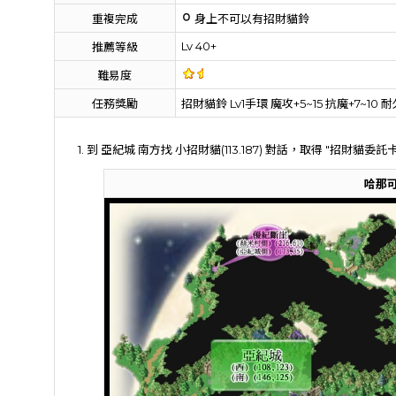
重複完成
身上不可以有招財貓鈴
Lv 40+
推薦等級
難易度
任務獎勵
招財貓鈴 Lv1手環 魔攻+5~15 抗魔+7~10 耐
1. 到 亞紀城 南方找 小招財貓(113.187) 對話，取得 "招財貓委託卡
哈那