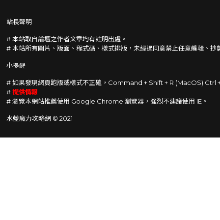
站長聲明
# 本站取自論壇之作者文章均有註明出處。
# 本站所有圖片、版面、程式碼、樣式排版，未經過同意禁止任意編輯、抄
小提醒
# 如果發現網頁跑版或樣式不正確，Command + Shift + R (MacOS) Ctrl
#
提供情報
# 瀏覽本網站推薦使用 Google Chrome 瀏覽器，強烈不建議使用 IE。
水藍魔力攻略網 © 2021