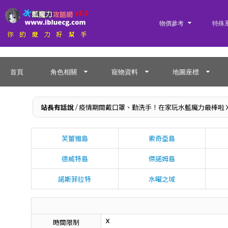
物價參考
特殊
首頁
角色相關
寵物資料
地圖座標
站長有話說
/ 疫情期間戴口罩、勤洗手！在家玩水藍魔力最棒啦
芙蕾雅島
索奇亞島
德威特島
傑諾姆島
諾斯菲拉特
水曜之域
時間限制