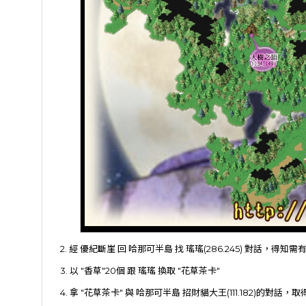
2. 經 優紀斷崖 回 哈那可半島 找 瑤瑤(286.245) 對話，得知需有 
3. 以 "香草"20個 跟 瑤瑤 換取 "花草茶卡"
4. 拿 "花草茶卡" 與 哈那可半島 招財貓大王(111.182)的對話，取