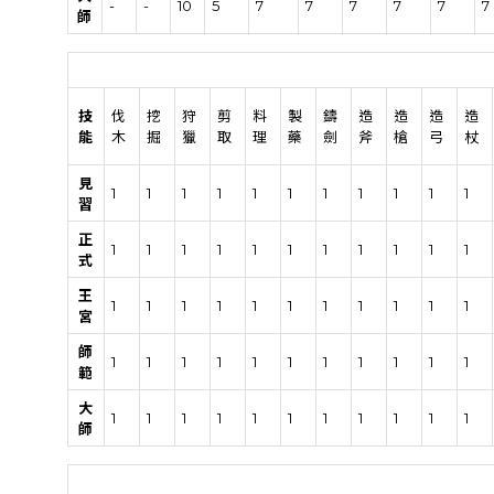
-
-
10
5
7
7
7
7
7
7
師
技
伐
挖
狩
剪
料
製
鑄
造
造
造
造
能
木
掘
獵
取
理
藥
劍
斧
槍
弓
杖
見
1
1
1
1
1
1
1
1
1
1
1
習
正
1
1
1
1
1
1
1
1
1
1
1
式
王
1
1
1
1
1
1
1
1
1
1
1
宮
師
1
1
1
1
1
1
1
1
1
1
1
範
大
1
1
1
1
1
1
1
1
1
1
1
師