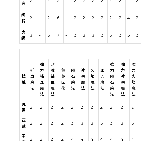
2
-
2
5
-
2
2
2
2
2
2
4
2
宮
師
2
-
2
6
-
2
2
2
2
2
2
4
2
範
大
3
-
3
7
-
3
3
3
3
3
3
5
3
師
強
超
強
強
強
補
力
強
氣
隕
冰
火
風
力
力
力
技
血
補
補
絕
石
凍
焰
刃
隕
冰
火
能
魔
血
血
回
魔
魔
魔
魔
石
凍
焰
法
魔
魔
復
法
法
法
法
魔
魔
魔
法
法
法
法
法
見
2
2
2
2
2
2
2
2
2
2
2
習
正
2
2
2
2
3
3
3
3
3
3
3
式
王
2
2
2
2
4
4
4
4
4
4
4