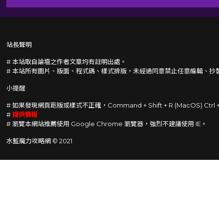
站長聲明
# 本站取自論壇之作者文章均有註明出處。
# 本站所有圖片、版面、程式碼、樣式排版，未經過同意禁止任意編輯、抄
小提醒
# 如果發現網頁跑版或樣式不正確，Command + Shift + R (MacOS) Ctrl
#
提供情報
# 瀏覽本網站推薦使用 Google Chrome 瀏覽器，強烈不建議使用 IE。
水藍魔力攻略網 © 2021