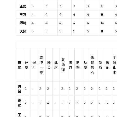
3
3
3
3
3
6
3
正式
4
4
4
4
4
8
4
王宮
4
4
4
4
4
10
4
師範
5
5
5
5
5
11
5
大師
乾
戰
明
氣
技
連
追
坤
陽
亂
諸
崩
反
慄
聖
護
鏡
功
能
擊
月
一
炎
射
刃
擊
擊
襲
盾
衛
止
彈
擲
心
水
見
2
-
2
2
-
2
2
2
2
2
2
2
2
習
正
2
-
2
4
-
2
2
2
2
2
2
3
2
式
王