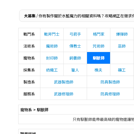
大募集
/ 你有製作關於水藍魔力的相關資料嗎？攻略網正在徵求
戰鬥系
戰斧鬥士
弓箭手
格鬥家
爆彈師
法術系
魔術師
傳教士
咒術師
巫師
寵物系
封印師
飼養師
馴獸師
採集系
紡織工
獵人
樵夫
礦工
製造系
武器製造師
防具製造師
服務系
武器修理師
防具修理師
寵物系 >
馴獸師
只有馴獸師能帶最高級的寵物還讓