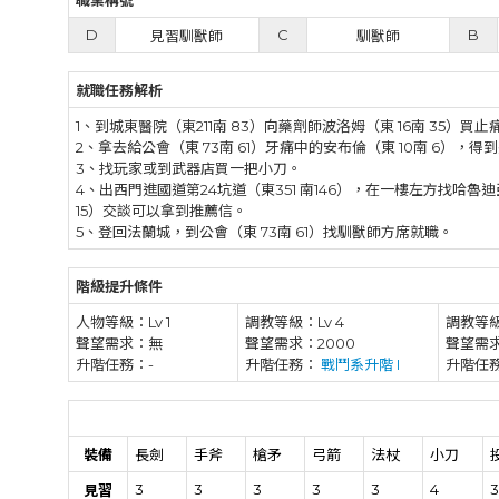
職業稱號
D
C
B
見習
馴獸師
馴獸師
就職任務解析
1、到城東醫院（東211南 83）向藥劑師波洛姆（東 16南 35）買
2、拿去給公會（東 73南 61）牙痛中的安布倫（東 10南 6），得
3、找玩家或到武器店買一把小刀。
4、出西門進國道第24坑道（東351 南146），在一樓左方找哈
15）交談可以拿到推薦信。
5、登回法蘭城，到公會（東 73南 61）找馴獸師方席就職。
階級提升條件
人物等級：Lv 1
調教等級：Lv 4
調教等級
聲望需求：無
聲望需求：2000
聲望需求
升階任務：-
升階任務：
戰鬥系升階 I
升階任
裝備
長劍
手斧
槍矛
弓箭
法杖
小刀
3
3
3
3
3
4
3
見習