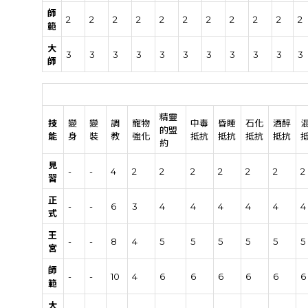
師
2
2
2
2
2
2
2
2
2
2
2
範
大
3
3
3
3
3
3
3
3
3
3
3
師
精靈
技
變
變
調
寵物
中毒
昏睡
石化
酒醉
的盟
能
身
裝
教
強化
抵抗
抵抗
抵抗
抵抗
約
見
-
-
4
2
2
2
2
2
2
2
習
正
-
-
6
3
4
4
4
4
4
4
式
王
-
-
8
4
5
5
5
5
5
5
宮
師
-
-
10
4
6
6
6
6
6
6
範
大