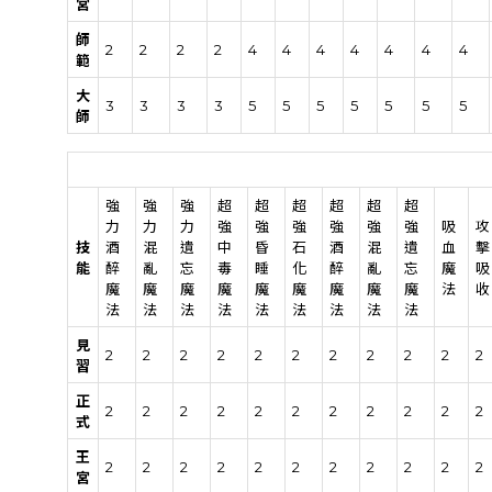
宮
師
2
2
2
2
4
4
4
4
4
4
4
範
大
3
3
3
3
5
5
5
5
5
5
5
師
強
強
強
超
超
超
超
超
超
力
力
力
強
強
強
強
強
強
吸
攻
技
酒
混
遺
中
昏
石
酒
混
遺
血
擊
能
醉
亂
忘
毒
睡
化
醉
亂
忘
魔
吸
魔
魔
魔
魔
魔
魔
魔
魔
魔
法
收
法
法
法
法
法
法
法
法
法
見
2
2
2
2
2
2
2
2
2
2
2
習
正
2
2
2
2
2
2
2
2
2
2
2
式
王
2
2
2
2
2
2
2
2
2
2
2
宮